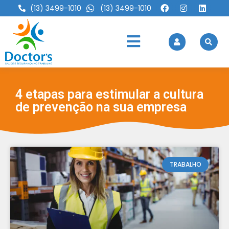
(13) 3499-1010
(13) 3499-1010
4 etapas para estimular a cultura
de prevenção na sua empresa
TRABALHO