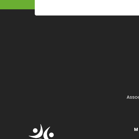
Assoc
M