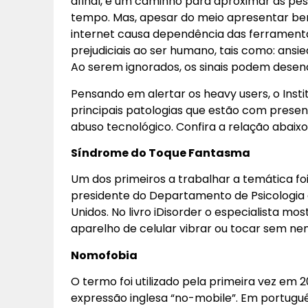
afinal, é um caminho para aproximar as pess
tempo. Mas, apesar do meio apresentar ben
internet causa dependência das ferramen
prejudiciais ao ser humano, tais como: ansied
Ao serem ignorados, os sinais podem desen
Pensando em alertar os heavy users, o Institu
principais patologias que estão com pres
abuso tecnológico. Confira a relação abaixo
Síndrome do Toque Fantasma
Um dos primeiros a trabalhar a temática foi
presidente do Departamento de Psicologia d
Unidos. No livro iDisorder o especialista mo
aparelho de celular vibrar ou tocar sem nem
Nomofobia
O termo foi utilizado pela primeira vez em 
expressão inglesa “no-mobile”. Em portuguê