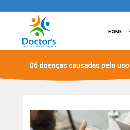
HOME
06 doenças causadas pelo uso