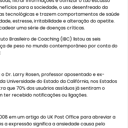
oas, filtrar informações e otimizar o tão escasso
efícios para a sociedade, o uso desenfreado da
tas tecnológicas e trazem comportamentos de saúde
ade, estresse, irritabilidade e alteração do apetite.
cadear uma série de doenças críticas.
to Brasileiro de Coaching (IBC) listou as seis
ença de peso no mundo contemporâneo por conta do
:
 o Dr. Larry Rosen, professor aposentado e ex-
a Universidade do Estado da Califórnia, nos Estados
stra que 70% dos usuários assíduos já sentiram o
 ter recebido notificações ou ligações.
2008 em um artigo do UK Post Office para abreviar a
s a expressão significa a ansiedade causa pelo