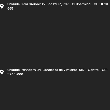
Unidade Praia Grande: Av. São Paulo, 707 - Guilhermina - CEP: 11701-
665
Unidade Itanhaém: Av. Condessa de Vimieiros, 587 - Centro - CEP:
11740-000